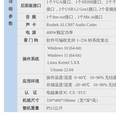
详
1个VGA接口、1个HDMI接口、2个千兆
后面板接口
细
接口，2个USB3.2 Gen1接口, 2个音频
参
音
频
1个line-out接口，1个Mic-in接口
数
声
卡
Realtek ALC897 Audio Codec
电
源
400W额定功率
看
门
狗
软件可编程支持
1~256 秒系统复位
Windows 10 (64-bit)
Windows 11 (64-bit)
操作系统
Linux Kernel 5.XX
Ubuntu 22.04
操作温度
/湿度
0~60℃
10~90% 无结
应用环境
存储温度
/湿度
-20~80℃
10~90% 无
认
证
电磁兼容
3C /CE / FCC
机箱尺寸
330*406*196mm（宽*深*高）
整机重量
约
12公斤